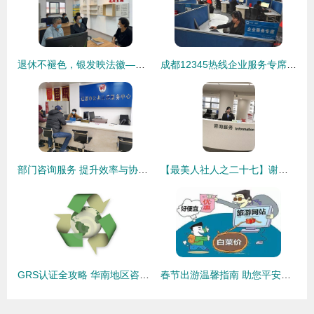
退休不褪色，银发映法徽——启东法院“银法先锋”开展法律志愿服务
成都12345热线企业服务专席 打造便企利商的“总客服”与“连心桥”
部门咨询服务 提升效率与协作的桥梁
【最美人社人之二十七】谢超 以服务为使命，在平凡岗位上绽放不凡光彩
GRS认证全攻略 华南地区咨询服务、产品追溯与TC证书要点解析
春节出游温馨指南 助您平安畅享团圆之旅