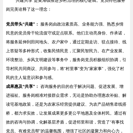
“共建共享”是黄湖镇推进乡村治理的核心逻辑。党员特色服务
岗完美诠释了这一理念：
党员带头“共建”：
服务岗由政治素质高、业务能力强、熟悉乡情
民意的党员骨干轮流值守或定点联系。他们主动亮身份、作承诺，
将服务延伸到田间地头、农户家中，通过定期走访、驻点接待、线
上答疑等多种形式，收集民情民意，汇聚民智民力。在产业发展、
环境整治、乡风文明建设等事务中，服务岗党员积极组织协调，引
导村民共同商议、共同参与，将“村里事”变为“家家事”，强化了村
民的主人翁意识和参与感。
成果惠及“共享”：
咨询服务的目的在于解决问题、促进发展、增
进福祉。服务岗精准对接群众需求，无论是协助办理惠农补贴、解
读宅基地政策，还是为农家乐经营提供建议、为农产品销售牵线搭
桥，都力求实效，让发展成果更多更公平地惠及全体村民。通过有
效的咨询与协调，化解基层矛盾，促进邻里和谐，营造了“有事找
党员、有难党员帮”的温馨氛围，增强了社区的凝聚力和向心力，