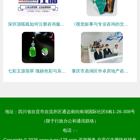
深圳顶呱呱如何注册咨询服务公司 一站式深圳工商注册指南
《视觉叙事与专业咨询的交汇点——探索画册产品列表第82页的咨询服务》
七彩玉源翡翠 瑰丽色彩与东方神韵的完美融合
肇庆市鼎湖区华卓房地产咨询服务 专业顾问，筑梦家园
地址：四川省自贡市自流井区通达南街南湖国际社区6栋1-26-308号
（限于行政办公和通讯联络）
电话：-
Copyright © 2026
www.jiuniu178.com
咨询服务
自贡亿牛网络科技有